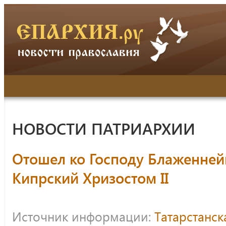
НОВОСТИ ПАТРИАРХИИ
Отошел ко Господу Блаженне
Кипрский Хризостом II
Источник информации:
Татарстанс