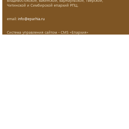
Владивостокской, Бакинской, Барнаульской, Тверской,
Читинской и Симбирской епархий РПЦ.
email:
info@eparhia.ru
Система управления сайтом - CMS «Епархия»