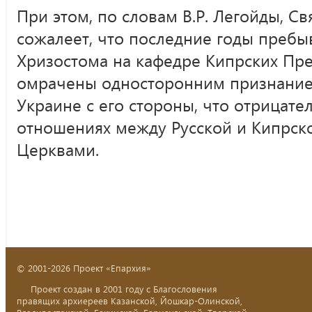
При этом, по словам В.Р. Легойды, С
сожалеет, что последние годы преб
Хризостома на кафедре Кипрских Пр
омрачены односторонним признание
Украине с его стороны, что отрицате
отношениях между Русской и Кипрс
Церквами.
© 2001-2026 Проект «Епархия»
Проект создан в 2001 году с Благословения
правящих архиереев Казанской, Йошкар-Олинской,