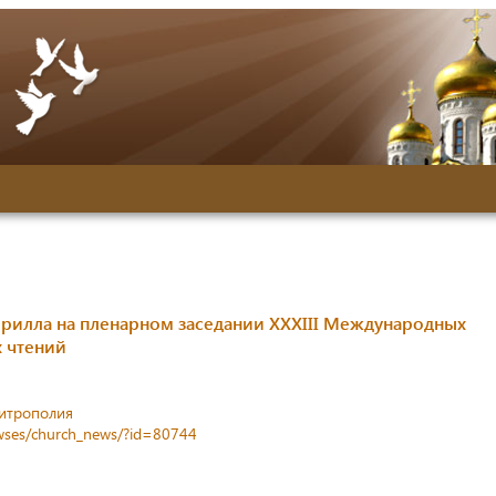
рилла на пленарном заседании XXХIII Международных
 чтений
митрополия
newses/church_news/?id=80744