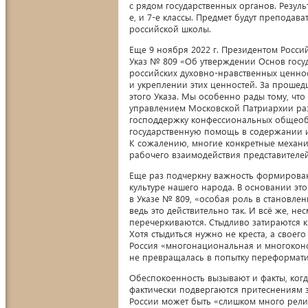
с рядом государственных органов. Резуль
е, и 7-е классы. Предмет будут препода
российской школы.
Еще 9 ноября 2022 г. Президентом Рос
Указ № 809 «Об утверждении Основ гос
российских духовно-нравственных ценнос
и укреплении этих ценностей. За проше
этого Указа. Мы особенно рады тому, чт
управлением Московской Патриархии ра
господдержку конфессиональных общеобр
государственную помощь в содержании и
К сожалению, многие конкретные механи
рабочего взаимодействия представителей
Еще раз подчеркну важность формирован
культуре нашего народа. В основании это
в Указе № 809, «особая роль в становл
ведь это действительно так. И всё же, н
перечеркиваются. Стыдливо затираются к
Хотя стыдиться нужно не креста, а своег
Россия «многонациональная и многоконфе
не превращалась в попытку переформати
Обеспокоенность вызывают и факты, ког
фактически подвергаются притеснениям з
России может быть «слишком много рели