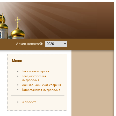
Архив новостей:
Меню
Бакинская епархия
Владивостокская
митрополия
Йошкар-Олинская епархия
Татарстанская митрополия
О проекте