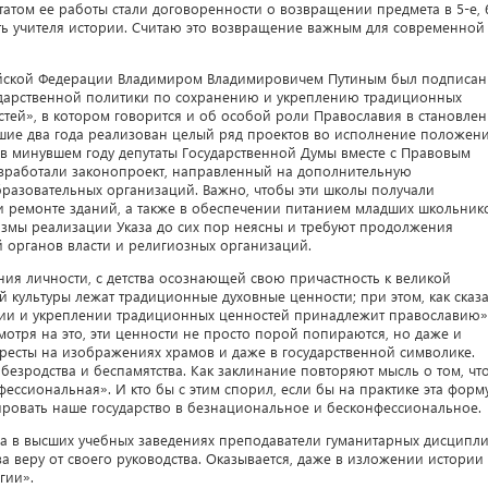
татом ее работы стали договоренности о возвращении предмета в 5-е, 
вать учителя истории. Считаю это возвращение важным для современной
сийской Федерации Владимиром Владимировичем Путиным был подписан
ударственной политики по сохранению и укреплению традиционных
тей», в котором говорится и об особой роли Православия в становле
дшие два года реализован целый ряд проектов во исполнение положен
о в минувшем году депутаты Государственной Думы вместе с Правовым
зработали законопроект, направленный на дополнительную
азовательных организаций. Важно, чтобы эти школы получали
 ремонте зданий, а также в обеспечении питанием младших школьник
змы реализации Указа до сих пор неясны и требуют продолжения
 органов власти и религиозных организаций.
ия личности, с детства осознающей свою причастность к великой
й культуры лежат традиционные духовные ценности; при этом, как сказ
ении и укреплении традиционных ценностей принадлежит православию»
есмотря на это, эти ценности не просто порой попираются, но даже и
ресты на изображениях храмов и даже в государственной символике.
о безродства и беспамятства. Как заклинание повторяют мысль о том, чт
ссиональная». И кто бы с этим спорил, если бы на практике эта форм
ровать наше государство в безнациональное и бесконфессиональное.
да в высших учебных заведениях преподаватели гуманитарных дисципл
а веру от своего руководства. Оказывается, даже в изложении истории
гии».