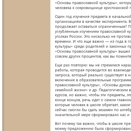
«Основы православной культуры», котор
человека к сокровищнице христианской 
Один год изучения предмета в начально
организациям в качестве эксперимента. В
продолжает оставаться ограниченным? Пр
углубленным изучением православной ку
уголках России. Это нисколько не против
времени. И что еще важно — из года в 
культуры» среди родителей и законных п
«Основы православной культуры» вышел н
совсем других процентов, как вы помните
Еще раз повторю: мы не стремимся нара
работы, которая проводится во взаимоде
запроса, который реально существует в
включение в образовательные программы
православной культуры», «Основы духов
семейной жизни» и др. Педагогическим в
курсов, но важно, чтобы эти предметы, э
конце концов, речь идет о самом главно
которые человек в школе обретает, какое
сейчас смогли бы сдать экзамен по алгеб
значительной мере сформировало нас и 
Вот почему так важно, чтобы в школе пр
моему предложению была сформирована 