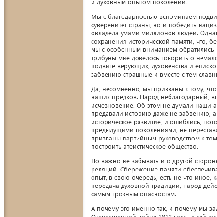
и духовным опытом поколений.
Мы с благодарностью вспоминаем подвиг
суверенитет страны, но и победить нациз
овладела умами миллионов людей. Однак
сохранения исторической памяти, что, бе
мы с особенным вниманием обратились к 
трибуны мне довелось говорить о немал
подвиге верующих, духовенства и еписко
забвению страшные и вместе с тем слав
Да, несомненно, мы призваны к тому, чт
наших предков. Народ неблагодарный, в
исчезновение. Об этом не думали наши а
предавали историю даже не забвению, а 
историческое развитие, и ошиблись, пото
предыдущими поколениями, не переставал
призваны партийным руководством к тому
построить атеистическое общество.
Но важно не забывать и о другой сторон
реляций. Сбережение памяти обеспечива
опыт, в свою очередь, есть не что иное, 
передача духовной традиции, народ дей
самым грозным опасностям.
А почему это именно так, и почему мы за
Отечественной войне 1812 года, и сейчас