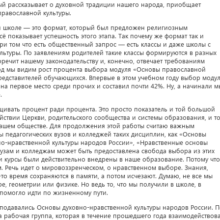
ый рассказывает о духовной традиции нашего народа, приобщает
православной культуры.
й школе — это формат, который был предложен религиозным
сё показывает успешность этого этапа. Так почему же формат так и
и том что есть общественный запрос — есть классы и даже школы с
льтуры. По заявлениям родителей такие классы формируются в разных
оречит нашему законодательству и, конечно, отвечает требованиям
год мы видим рост процента выбора модуля «Основы православной
редставителей обучающихся. Впервые в этом учебном году выбор моду
а первое место среди прочих и составил почти 42%. Ну, а начинали м
.
щивать процент ради процента. Это просто показатель и той большой
йствии Церкви, родительского сообщества и системы образования, и т
 нашем обществе. Для продолжения этой работы считаю важным
 педагогических вузов и колледжей таких дисциплин, как «Основы
но-нравственной культуры народов России», «Нравственные основы
узам и колледжам может быть предоставлена свобода выбора из этих
ти курсы были действительно внедрены в наше образование. Потому что
м. Речь идет о мировоззренческом, о нравственном выборе. Знания,
-то время сохраняются в памяти, а потом исчезают. Думаю, не все мы
ре, геометрии или физике. Но ведь то, что мы получили в школе, в
помогло идти по жизненному пути.
еподавались Основы духовно-нравственной культуры народов России. 
рабочая группа, которая в течение прошедшего года взаимодействов