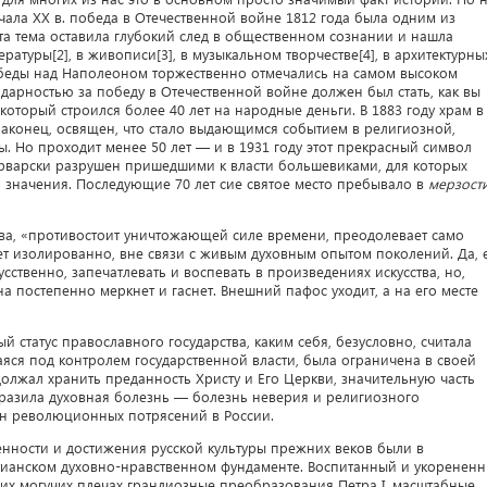
чала XX в. победа в Отечественной войне 1812 года была одним из
та тема оставила глубокий след в общественном сознании и нашла
атуры[2], в живописи[3], в музыкальном творчестве[4], в архитектурны
беды над Наполеоном торжественно отмечались на самом высоком
дарностью за победу в Отечественной войне должен был стать, как вы
 который строился более 40 лет на народные деньги. В 1883 году храм в
наконец, освящен, что стало выдающимся событием в религиозной,
. Но проходит менее 50 лет — и в 1931 году этот прекрасный символ
рварски разрушен пришедшими к власти большевиками, для которых
 значения. Последующие 70 лет сие святое место пребывало в
мерзост
ёва, «противостоит уничтожающей силе времени, преодолевает само
вет изолированно, вне связи с живым духовным опытом поколений. Да, 
ственно, запечатлевать и воспевать в произведениях искусства, но,
на постепенно меркнет и гаснет. Внешний пафос уходит, а на его месте
й статус православного государства, каким себя, безусловно, считала
яся под контролем государственной власти, была ограничена в своей
должал хранить преданность Христу и Его Церкви, значительную часть
оразила духовная болезнь — болезнь неверия и религиозного
ин революционных потрясений в России.
венности и достижения русской культуры прежних веков были в
тианском духовно-нравственном фундаменте. Воспитанный и укоренен
их могучих плечах грандиозные преобразования Петра I, масштабные