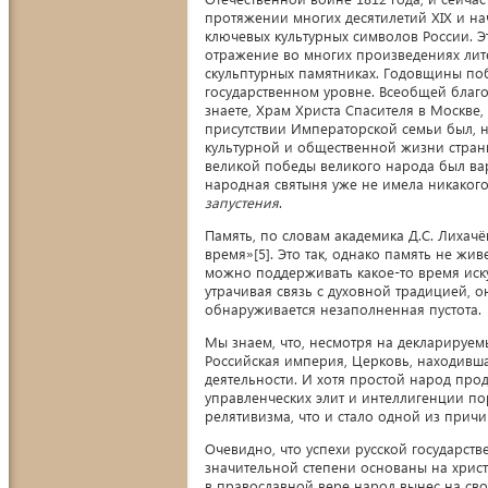
протяжении многих десятилетий XIX и на
ключевых культурных символов России. Э
отражение во многих произведениях литер
скульптурных памятниках. Годовщины по
государственном уровне. Всеобщей благо
знаете, Храм Христа Спасителя в Москве,
присутствии Императорской семьи был, 
культурной и общественной жизни страны
великой победы великого народа был ва
народная святыня уже не имела никакого
запустения
.
Память, по словам академика Д.С. Лихач
время»[5]. Это так, однако память не жи
можно поддерживать какое-то время искус
утрачивая связь с духовной традицией, о
обнаруживается незаполненная пустота.
Мы знаем, что, несмотря на декларируемы
Российская империя, Церковь, находивша
деятельности. И хотя простой народ про
управленческих элит и интеллигенции п
релятивизма, что и стало одной из прич
Очевидно, что успехи русской государст
значительной степени основаны на хрис
в православной вере народ вынес на сво