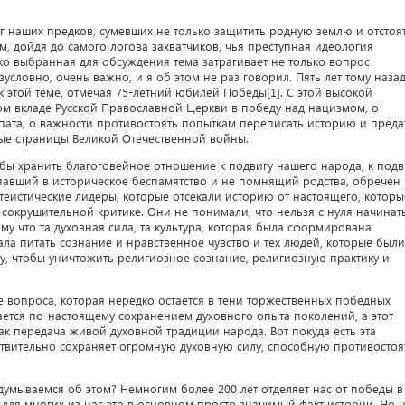
 наших предков, сумевших не только защитить родную землю и отстоя
м, дойдя до самого логова захватчиков, чья преступная идеология
о выбранная для обсуждения тема затрагивает не только вопрос
зусловно, очень важно, и я об этом не раз говорил. Пять лет тому наза
этой теме, отмечая 75-летний юбилей Победы[1]. С этой высокой
ом вкладе Русской Православной Церкви в победу над нацизмом, о
пата, о важности противостоять попыткам переписать историю и преда
ные страницы Великой Отечественной войны.
обы хранить благоговейное отношение к подвигу нашего народа, к подв
павший в историческое беспамятство и не помнящий родства, обречен
теистические лидеры, которые отсекали историю от настоящего, которы
сокрушительной критике. Они не понимали, что нельзя с нуля начинат
му что та духовная сила, та культура, которая была сформирована
а питать сознание и нравственное чувство и тех людей, которые были
, чтобы уничтожить религиозное сознание, религиозную практику и
е вопроса, которая нередко остается в тени торжественных победных
ется по-настоящему сохранением духовного опыта поколений, а этот
как передача живой духовной традиции народа. Вот покуда есть эта
ствительно сохраняет огромную духовную силу, способную противостоя
думываемся об этом? Немногим более 200 лет отделяет нас от победы в
 для многих из нас это в основном просто значимый факт истории. Но 