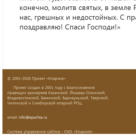
конечно, молитв святых, в земле 
нас, грешных и недостойных. С пр
поздравляю! Спаси Господи!»
© 2001-2026 Проект «Епархия»
Проект создан в 2001 году с Благословения
правящих архиереев Казанской, Йошкар-Олинской,
Владивостокской, Бакинской, Барнаульской, Тверской,
Читинской и Симбирской епархий РПЦ.
email:
info@eparhia.ru
Система управления сайтом - CMS «Епархия»