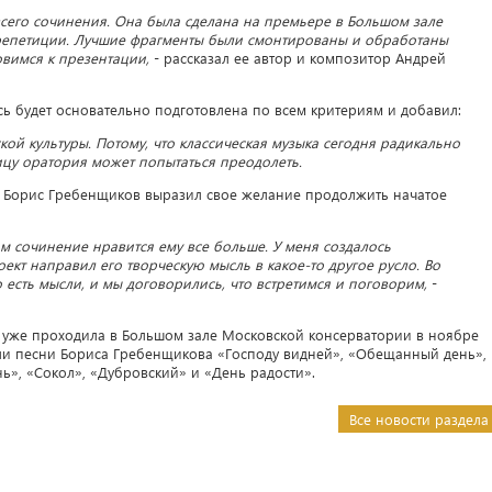
всего сочинения. Она была сделана на премьере в Большом зале
репетиции. Лучшие фрагменты были смонтированы и обработаны
овимся к презентации,
- рассказал ее автор и композитор Андрей
ь будет основательно подготовлена по всем критериям и добавил:
ской культуры. Потому, что классическая музыка сегодня радикально
ицу оратория может попытаться преодолеть.
– Борис Гребенщиков выразил свое желание продолжить начатое
ом сочинение нравится ему все больше. У меня создалось
ект направил его творческую мысль в какое-то другое русло. Во
го есть мысли, и мы договорились, что встретимся и поговорим,
-
 уже проходила в Большом зале Московской консерватории в ноябре
или песни Бориса Гребенщикова «Господу видней», «Обещанный день»,
ь», «Сокол», «Дубровский» и «День радости».
Все новости раздела