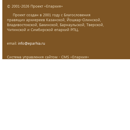
© 2001-2026 Проект «Епархия»
Проект создан в 2001 году с Благословения
правящих архиереев Казанской, Йошкар-Олинской,
Владивостокской, Бакинской, Барнаульской, Тверской,
Читинской и Симбирской епархий РПЦ.
email:
info@eparhia.ru
Система управления сайтом - CMS «Епархия»