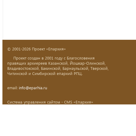
© 2001-2026 Проект «Епархия»
Проект создан в 2001 году с Благословения
правящих архиереев Казанской, Йошкар-Олинской,
Владивостокской, Бакинской, Барнаульской, Тверской,
Читинской и Симбирской епархий РПЦ.
email:
info@eparhia.ru
Система управления сайтом - CMS «Епархия»