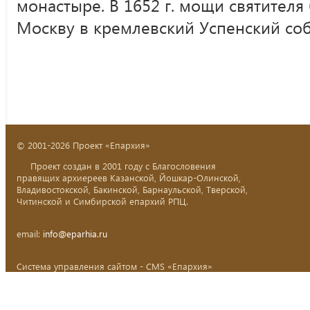
монастыре. В 1652 г. мощи святител
Москву в кремлевский Успенский соб
© 2001-2026 Проект «Епархия»
Проект создан в 2001 году с Благословения
правящих архиереев Казанской, Йошкар-Олинской,
Владивостокской, Бакинской, Барнаульской, Тверской,
Читинской и Симбирской епархий РПЦ.
email:
info@eparhia.ru
Система управления сайтом - CMS «Епархия»