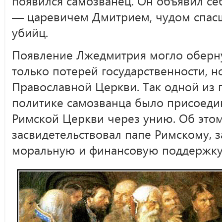
появился самозванец. Он объявил се
— царевичем Дмитрием, чудом спасши
убийц.
Появление Лжедмитрия могло оберну
только потерей государственности, 
Православной Церкви. Так одной из 
политике самозванца было присоедин
Римской Церкви через унию. Об это
засвидетельствовал папе Римскому, з
моральную и финансовую поддержку