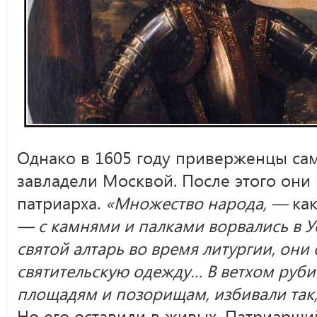
Однако в 1605 году приверженцы са
завладели Москвой. После этого они
патриарха.
«Множество народа, —
ка
— с камнями и палками ворвались в У
святой алтарь во время литургии, они
святительскую одежду… В ветхом руби
площадям и позорищам, избивали так, 
Но его оставили в живых. Патриарши