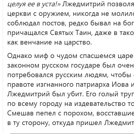
целуя ее в уста!»
Лжедмитрий позволя
церкви с оружием, никогда не молил
соблюдал постов, редко бывал на бо
причащался Святых Таин, даже в так
как венчание на царство.
Однако миф о чудом спасшемся царе
законном русском государе был очен
потребовался русским людям, чтобы 
правоте изгнанного патриарха Иова и
Лжедмитрий был убит. Его голый тру
по всему городу на издевательство то
Смешав пепел с порохом, восставши
в ту сторону, откуда пришел Лжедмит