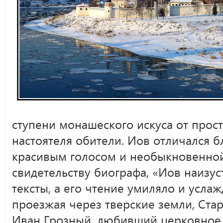
ступени монашеского искуса от прос
настоятеля обители. Иов отличался 
красивым голосом и необыкновенной
свидетельству биографа, «Иов наизус
тексты, а его чтение умиляло и усла
проезжая через тверские земли, Ста
Иван Грозный, любивший церковное