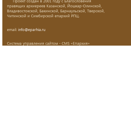
Проект создан в 2001 году с Благословения
правящих архиереев Казанской, Йошкар-Олинской,
Владивостокской, Бакинской, Барнаульской, Тверской,
Читинской и Симбирской епархий РПЦ.
email:
info@eparhia.ru
Система управления сайтом - CMS «Епархия»