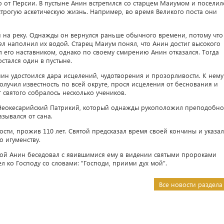
ю от Персии. В пустыне Анин встретился со старцем Маиумом и поселил
строгую аскетическую жизнь. Например, во время Великого поста они
й на реку. Однажды он вернулся раньше обычного времени, потому что
гел наполнил их водой. Старец Маиум понял, что Анин достиг высокого
л его наставником, однако по своему смирению Анин отказался. Тогда
остался один в пустыне.
нин удостоился дара исцелений, чудотворения и прозорливости. К нему
 получил известность по всей округе, прося исцеления от беснования и
 святого собралось несколько учеников.
Неокесарийский Патрикий, который однажды рукоположил преподобно
азывался от сана.
сти, прожив 110 лет. Святой предсказал время своей кончины и указал
 игуменству.
той Анин беседовал с явившимися ему в видении святыми пророками
 ко Господу со словами: "Господи, приими дух мой".
Все новости раздела