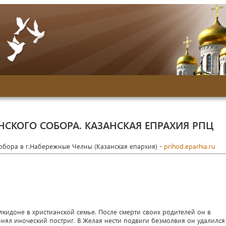
НСКОГО СОБОРА. КАЗАНСКАЯ ЕПРАХИЯ РПЦ
собора в г.Набережные Челны (Казанская епархия) -
prihod.eparhia.ru
лкидоне в христианской семье. После смерти своих родителей он в
инял иноческий постриг. В Желая нести подвиги безмолвия он удалился