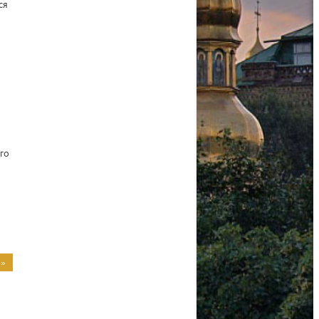
ся
го
 »