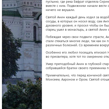
пустыню, где река Евфрат отделяла Сири
вместе с ним. Подвижники начали вести 
ничего не вкушали.
Святой Анин каждый день ходил за водо
сосуды, в которых он носил воду, сам Ан
духовного уровня, и просил чтобы он бы
старец ушел в монастырь, а святой Анин 
Побеждая через свои подвиги страсти, А
стали стекаться многие люди, так как он
различных болезней. Со временем вокруг
Особенно его любил посещать епископ 
во пресвитера, хотя тот по смирению отк
Умер преподобный Анин в глубокой старо
собравшейся братии своего преемника по
Примечательно, что перед кончиной свя
Моисеем, Аароном и Ором. Святой отошел