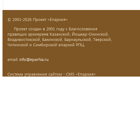
© 2001-2026 Проект «Епархия»
Проект создан в 2001 году с Благословения
правящих архиереев Казанской, Йошкар-Олинской,
Владивостокской, Бакинской, Барнаульской, Тверской,
Читинской и Симбирской епархий РПЦ.
email:
info@eparhia.ru
Система управления сайтом - CMS «Епархия»