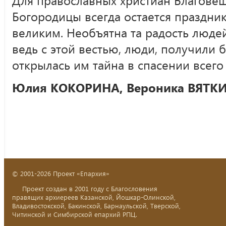
Для православных христиан Благове
Богородицы всегда остается праздни
великим. Необъятна та радость людей
ведь с этой вестью, люди, получили б
открылась им тайна в спасении всего
Юлия КОКОРИНА,
Вероника ВЯТК
© 2001-2026 Проект «Епархия»
Проект создан в 2001 году с Благословения
правящих архиереев Казанской, Йошкар-Олинской,
Владивостокской, Бакинской, Барнаульской, Тверской,
Читинской и Симбирской епархий РПЦ.