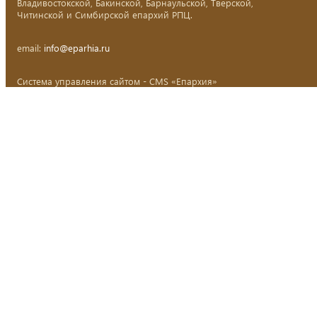
Владивостокской, Бакинской, Барнаульской, Тверской,
Читинской и Симбирской епархий РПЦ.
email:
info@eparhia.ru
Система управления сайтом - CMS «Епархия»