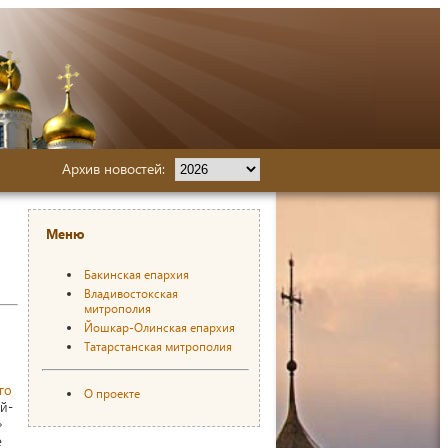
Архив новостей:
Меню
Бакинская епархия
Владивостокская
митрополия
Йошкар-Олинская епархия
Татарстанская митрополия
го
О проекте
й-
»
е