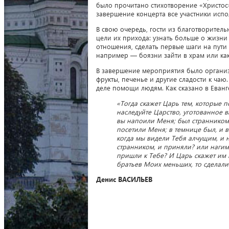
было прочитано стихотворение «Христос
завершение концерта все участники испо
В свою очередь, гости из благотворител
цели их прихода: узнать больше о жизни
отношения, сделать первые шаги на пут
например — боязни зайти в храм или как
В завершение мероприятия было организ
фрукты, печенье и другие сладости к чаю
деле помощи людям. Как сказано в Еванг
«Тогда скажет Царь тем, которые 
наследуйте Царство, уготованное в
вы напоили Меня; был странником,
посетили Меня; в темнице был, и в
когда мы видели Тебя алчущим, и
странником, и приняли? или нагим
пришли к Тебе? И Царь скажет им в
братьев Моих меньших, то сделали 
Денис ВАСИЛЬЕВ