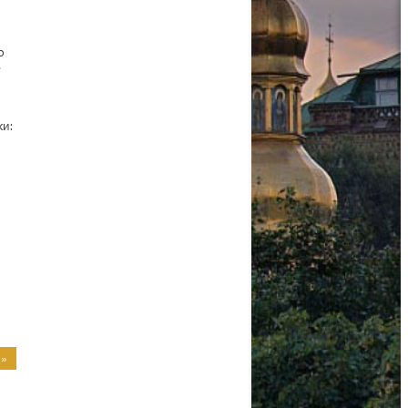
о
е
ки:
 »