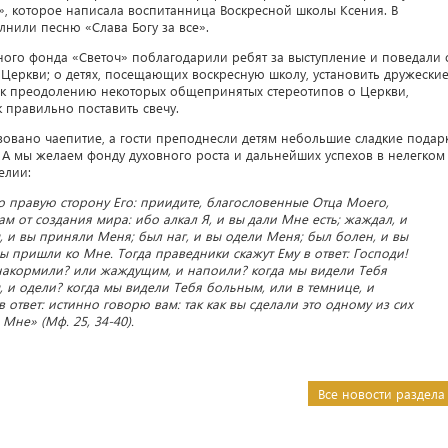
», которое написала воспитанница Воскресной школы Ксения. В
лнили песню «Слава Богу за все».
ьного фонда «Светоч» поблагодарили ребят за выступление и поведали 
 Церкви; о детях, посещающих воскресную школу, установить дружески
и к преодолению некоторых общепринятых стереотипов о Церкви,
 правильно поставить свечу.
овано чаепитие, а гости преподнесли детям небольшие сладкие подар
. А мы желаем фонду духовного роста и дальнейших успехов в нелегком
елии:
по правую сторону Его: приидите, благословенные Отца Моего,
ам от создания мира: ибо алкал Я, и вы дали Мне есть; жаждал, и
 и вы приняли Меня; был наг, и вы одели Меня; был болен, и вы
ы пришли ко Мне. Тогда праведники скажут Ему в ответ: Господи!
 накормили? или жаждущим, и напоили? когда мы видели Тебя
, и одели? когда мы видели Тебя больным, или в темнице, и
 ответ: истинно говорю вам: так как вы сделали это одному из сих
Мне» (Мф. 25, 34-40).
Все новости раздела