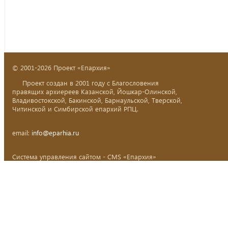
© 2001-2026 Проект «Епархия»
Проект создан в 2001 году с Благословения
правящих архиереев Казанской, Йошкар-Олинской,
Владивостокской, Бакинской, Барнаульской, Тверской,
Читинской и Симбирской епархий РПЦ.
email:
info@eparhia.ru
Система управления сайтом - CMS «Епархия»