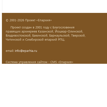
© 2001-2026 Проект «Епархия»
Проект создан в 2001 году с Благословения
правящих архиереев Казанской, Йошкар-Олинской,
Владивостокской, Бакинской, Барнаульской, Тверской,
Читинской и Симбирской епархий РПЦ.
email:
info@eparhia.ru
Система управления сайтом - CMS «Епархия»