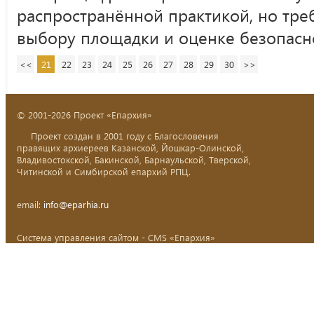
распространённой практикой, но треб
выбору площадки и оценке безопасн
<<
21
22
23
24
25
26
27
28
29
30
>>
© 2001-2026 Проект «Епархия»
Проект создан в 2001 году с Благословения
правящих архиереев Казанской, Йошкар-Олинской,
Владивостокской, Бакинской, Барнаульской, Тверской,
Читинской и Симбирской епархий РПЦ.
email:
info@eparhia.ru
Система управления сайтом - CMS «Епархия»