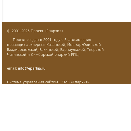
© 2001-2026 Проект «Епархия»
Проект создан в 2001 году с Благословения
правящих архиереев Казанской, Йошкар-Олинской,
Владивостокской, Бакинской, Барнаульской, Тверской,
Читинской и Симбирской епархий РПЦ.
email:
info@eparhia.ru
Система управления сайтом - CMS «Епархия»