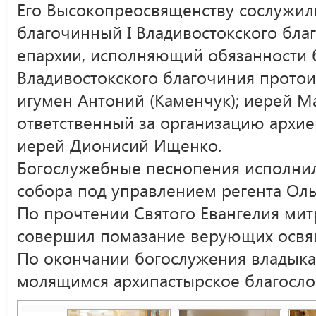
Его Высокопреосвященству сослужили
благочинный I Владивостокского бла
епархии, исполняющий обязанности б
Владивостокского благочиния протои
игумен Антоний (Каменчук); иерей М
ответственный за организацию архи
иерей Дионисий Ищенко.
Богослужебные песнопения исполни
собора под управлением регента Оль
По прочтении Святого Евангелия ми
совершил помазание верующих освя
По окончании богослужения владык
молящимся архипастырское благосло