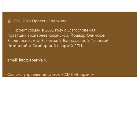
© 2001-2026 Проект «Епархия»
Проект создан в 2001 году с Благословения
правящих архиереев Казанской, Йошкар-Олинской,
Владивостокской, Бакинской, Барнаульской, Тверской,
Читинской и Симбирской епархий РПЦ.
email:
info@eparhia.ru
Система управления сайтом - CMS «Епархия»