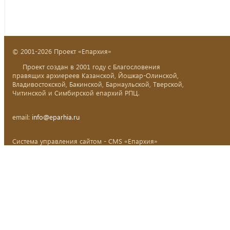
© 2001-2026 Проект «Епархия»
Проект создан в 2001 году с Благословения
правящих архиереев Казанской, Йошкар-Олинской,
Владивостокской, Бакинской, Барнаульской, Тверской,
Читинской и Симбирской епархий РПЦ.
email:
info@eparhia.ru
Система управления сайтом - CMS «Епархия»