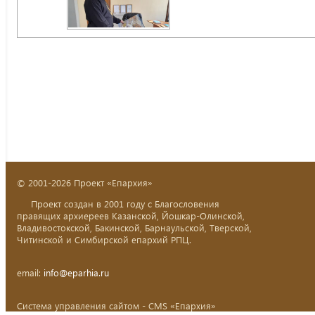
© 2001-2026 Проект «Епархия»
Проект создан в 2001 году с Благословения
правящих архиереев Казанской, Йошкар-Олинской,
Владивостокской, Бакинской, Барнаульской, Тверской,
Читинской и Симбирской епархий РПЦ.
email:
info@eparhia.ru
Система управления сайтом - CMS «Епархия»