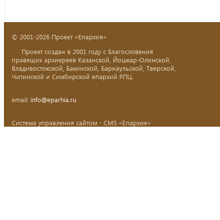
© 2001-2026 Проект «Епархия»
Проект создан в 2001 году с Благословения
правящих архиереев Казанской, Йошкар-Олинской,
Владивостокской, Бакинской, Барнаульской, Тверской,
Читинской и Симбирской епархий РПЦ.
email:
info@eparhia.ru
Система управления сайтом - CMS «Епархия»