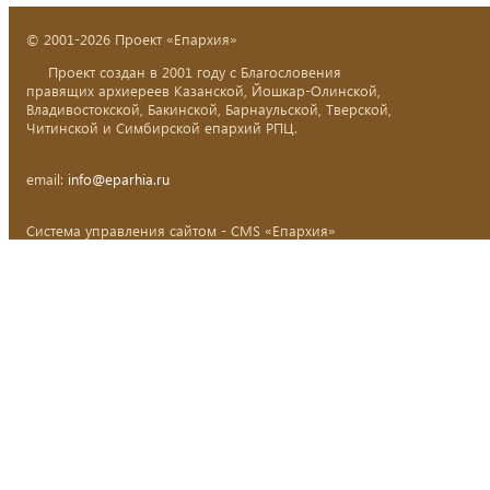
© 2001-2026 Проект «Епархия»
Проект создан в 2001 году с Благословения
правящих архиереев Казанской, Йошкар-Олинской,
Владивостокской, Бакинской, Барнаульской, Тверской,
Читинской и Симбирской епархий РПЦ.
email:
info@eparhia.ru
Система управления сайтом - CMS «Епархия»