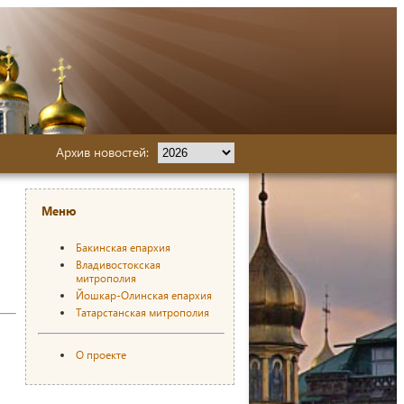
Архив новостей:
Меню
Бакинская епархия
Владивостокская
митрополия
Йошкар-Олинская епархия
Татарстанская митрополия
О проекте