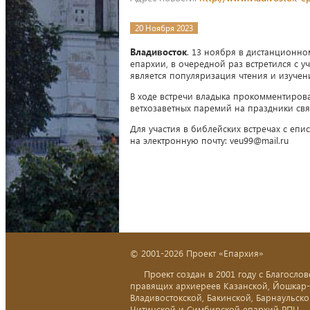
20 Ноября 2023
Владивосток
. 13 ноября в дистанционн
епархии, в очередной раз встретился с 
является популяризация чтения и изучен
В ходе встречи владыка прокомментирова
ветхозаветных паремий на праздники св
Для участия в библейских встречах с еп
на электронную почту: veu99@mail.ru
© 2001-2026 Проект «Епархия»
Проект создан в 2001 году с Благослов
правящих архиереев Казанской, Йошкар
Владивостокской, Бакинской, Барнаульско
Читинской и Симбирской епархий РПЦ.