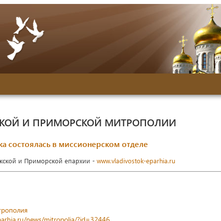
СКОЙ И ПРИМОРСКОЙ МИТРОПОЛИИ
ка состоялась в миссионерском отделе
окской и Приморской епархии -
www.vladivostok-eparhia.ru
трополия
parhia.ru/news/mitropolia/?id=32446