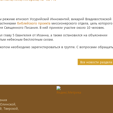
ом режиме епископ Уссурийский Иннокентий, викарий Владивостокской
участниками
библейского проекта
миссионерского отдела, цель которого
ия Священного Писания. В ней приняли участие около 10 человек.
л главу 5 Евангелия от Иоанна, а также остановился на объяснении
ятым небесным бесплотным силам.
ископом необходимо зарегистироваться в группе. С вопросами обращат
Все новости раздела
ения
-Олинской,
й, Тверской,