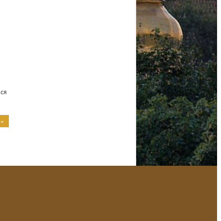
ься
 »