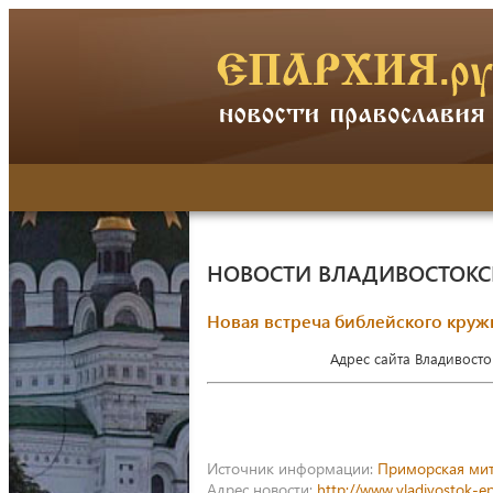
НОВОСТИ ВЛАДИВОСТОК
Новая встреча библейского круж
Адрес сайта Владивост
Источник информации:
Приморская ми
Адрес новости:
http://www.vladivostok-e