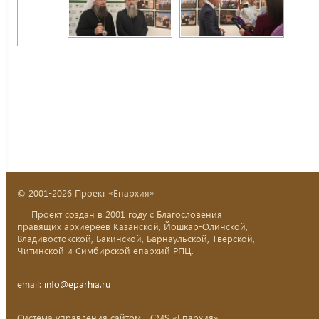
© 2001-2026 Проект «Епархия»
Проект создан в 2001 году с Благословения
правящих архиереев Казанской, Йошкар-Олинской,
Владивостокской, Бакинской, Барнаульской, Тверской,
Читинской и Симбирской епархий РПЦ.
email:
info@eparhia.ru
Система управления сайтом - CMS «Епархия»