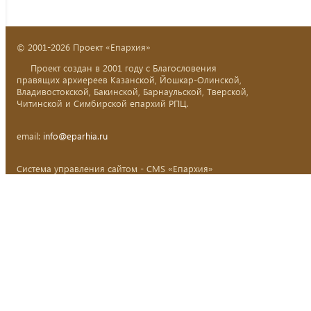
© 2001-2026 Проект «Епархия»
Проект создан в 2001 году с Благословения
правящих архиереев Казанской, Йошкар-Олинской,
Владивостокской, Бакинской, Барнаульской, Тверской,
Читинской и Симбирской епархий РПЦ.
email:
info@eparhia.ru
Система управления сайтом - CMS «Епархия»