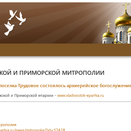
СКОЙ И ПРИМОРСКОЙ МИТРОПОЛИИ
поселка Трудовое состоялось архиерейское богослужени
окской и Приморской епархии -
www.vladivostok-eparhia.ru
трополия
parhia.ru/news/mitropolia/?id=37428