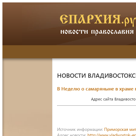
НОВОСТИ ВЛАДИВОСТОК
В Неделю о самаряныне в храме 
Адрес сайта Владивост
Источник информации:
Приморская ми
Адрес новости:
http://www.vladivostok-e