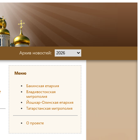
Архив новостей:
Меню
Бакинская епархия
е
Владивостокская
митрополия
Йошкар-Олинская епархия
Татарстанская митрополия
О проекте