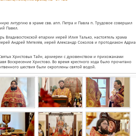
нную литургию в храме свв. апп. Петра и Павла п. Трудовое совершил
кий Павел.
рь Владивостокской епархии иерей Илия Талько, настоятель храма
иерей Андрей Метелёв, иерей Александр Соколов и протодиакон Адри
Святых Христовых Тайн, архиереи с духовенством и прихожанами
лавя Воскресение Христово. Во время крестного хода было прочитано
литвенного шествия были окроплены святой водой.