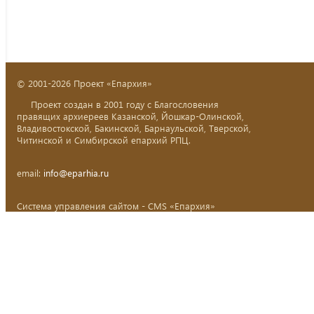
© 2001-2026 Проект «Епархия»
Проект создан в 2001 году с Благословения
правящих архиереев Казанской, Йошкар-Олинской,
Владивостокской, Бакинской, Барнаульской, Тверской,
Читинской и Симбирской епархий РПЦ.
email:
info@eparhia.ru
Система управления сайтом - CMS «Епархия»