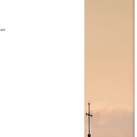
ных
и