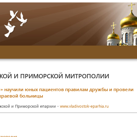
СКОЙ И ПРИМОРСКОЙ МИТРОПОЛИИ
 научили юных пациентов правилам дружбы и провели
 краевой больницы
окской и Приморской епархии -
www.vladivostok-eparhia.ru
трополия