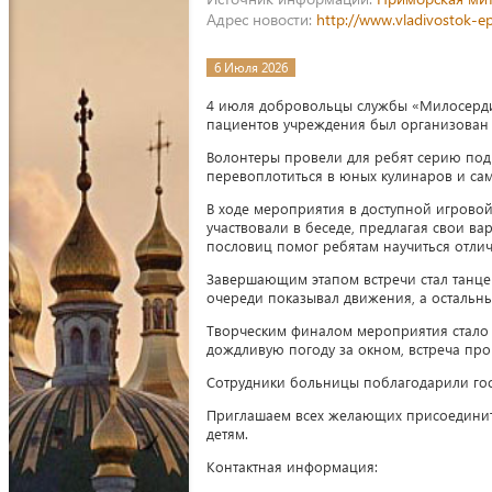
Адрес новости:
http://www.vladivostok-e
6 Июля 2026
4 июля добровольцы службы «Милосерди
пациентов учреждения был организован 
Волонтеры провели для ребят серию под
перевоплотиться в юных кулинаров и сам
В ходе мероприятия в доступной игрово
участвовали в беседе, предлагая свои вар
пословиц помог ребятам научиться отли
Завершающим этапом встречи стал танце
очереди показывал движения, а остальн
Творческим финалом мероприятия стало 
дождливую погоду за окном, встреча про
Сотрудники больницы поблагодарили гос
Приглашаем всех желающих присоединит
детям.
Контактная информация: