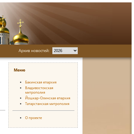
Архив новостей:
Меню
Бакинская епархия
Владивостокская
митрополия
Йошкар-Олинская епархия
Татарстанская митрополия
О проекте