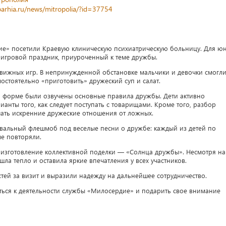
parhia.ru/news/mitropolia/?id=37754
е» посетили Краевую клиническую психиатрическую больницу. Для ю
игровой праздник, приуроченный к теме дружбы.
вижных игр. В непринужденной обстановке мальчики и девочки смогл
остоятельно «приготовить» дружеский суп и салат.
й форме были озвучены основные правила дружбы. Дети активно
ианты того, как следует поступать с товарищами. Кроме того, разбор
чать искренние дружеские отношения от ложных.
вальный флешмоб под веселые песни о дружбе: каждый из детей по
ые повторяли.
изготовление коллективной поделки — «Солнца дружбы». Несмотря на
шла тепло и оставила яркие впечатления у всех участников.
тей за визит и выразили надежду на дальнейшее сотрудничество.
ься к деятельности службы «Милосердие» и подарить свое внимание