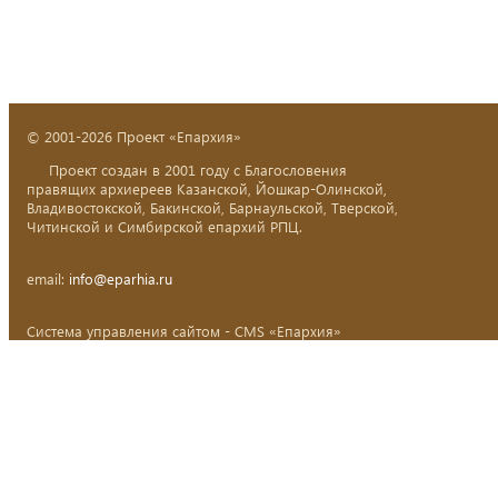
© 2001-2026 Проект «Епархия»
Проект создан в 2001 году с Благословения
правящих архиереев Казанской, Йошкар-Олинской,
Владивостокской, Бакинской, Барнаульской, Тверской,
Читинской и Симбирской епархий РПЦ.
email:
info@eparhia.ru
Система управления сайтом - CMS «Епархия»