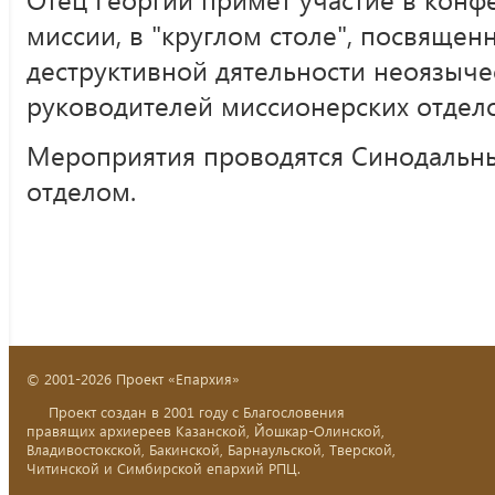
миссии, в "круглом столе", посвяще
деструктивной дятельности неоязыче
руководителей миссионерских отдело
Мероприятия проводятся Синодальн
отделом.
© 2001-2026 Проект «Епархия»
Проект создан в 2001 году с Благословения
правящих архиереев Казанской, Йошкар-Олинской,
Владивостокской, Бакинской, Барнаульской, Тверской,
Читинской и Симбирской епархий РПЦ.