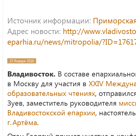
Источник информации:
Приморская
Адрес новости:
http://www.vladivost
eparhia.ru/news/mitropolia/?ID=1761
25 Января 2016
Владивосток.
В составе епархиально
в Москву для участия в
XXIV Междун
образовательных чтениях
, отправилс
Зуев, заместитель руководителя
мисс
Владивостокской епархии
, настоятел
г. Артёма
.
Отец Георгий примет участие в кон