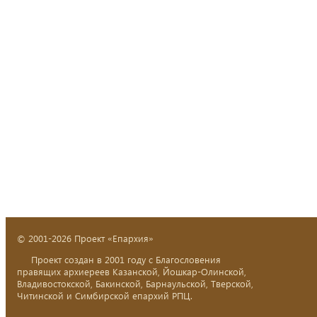
© 2001-2026 Проект «Епархия»
Проект создан в 2001 году с Благословения
правящих архиереев Казанской, Йошкар-Олинской,
Владивостокской, Бакинской, Барнаульской, Тверской,
Читинской и Симбирской епархий РПЦ.