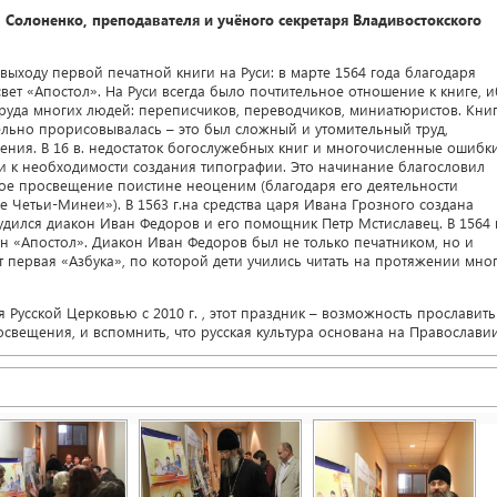
лоненко, преподавателя и учёного секретаря Владивостокского
выходу первой печатной книги на Руси: в марте 1564 года благодаря
вет «Апостол». На Руси всегда было почтительное отношение к книге, 
руда многих людей: переписчиков, переводчиков, миниатюристов. Кни
ельно прорисовывалась – это был сложный и утомительный труд,
ния. В 16 в. недостаток богослужебных книг и многочисленные ошибки
и к необходимости создания типографии. Это начинание благословил
ное просвещение поистине неоценим (благодаря его деятельности
ие Четьи-Минеи»). В 1563 г.на средства царя Ивана Грозного создана
рудился диакон Иван Федоров и его помощник Петр Мстиславец. В 1564 г
ан «Апостол». Диакон Иван Федоров был не только печатником, но и
 первая «Азбука», по которой дети учились читать на протяжении мно
 Русской Церковью с 2010 г. , этот праздник – возможность прославить
росвещения, и вспомнить, что русская культура основана на Православии