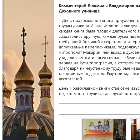
Комментарий Людмилы Владимировны Со
Духовного училища
:
– День православной книги приурочен к 
трудам диакона Ивана Федорова увидел с
каждая книга была плодом длительного т
создавались вручную, каждая буква тщат
требующий большой аккуратности и терпе
допускаемые переписчиками, подтолкнул
митрополит Макарий, чей вклад в духов
увидели свет жития всех святых – «Велик
первая на Руси типография, в которой т
благодаря их неустанному труду был изд
талантливым педагогом. Ему принадлежит
десятилетий.
День Православной книги стал отмечаться
тех, кто много трудился для духовного п