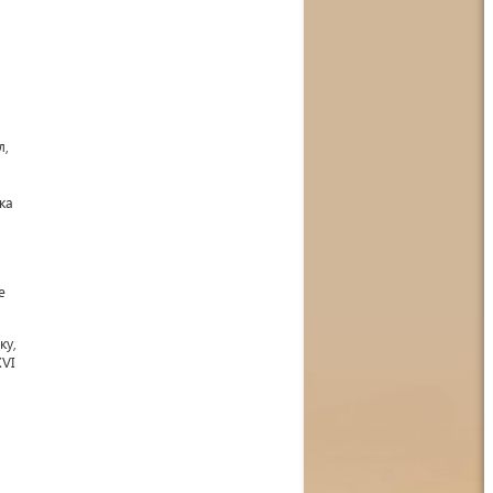
л,
ка
е
ку,
VI