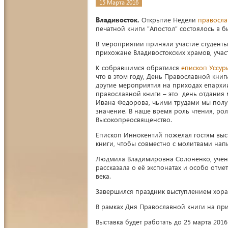
15 Марта 2016
Владивосток.
Открытие Недели
правосл
печатной книги "Апостол" состоялось в 
В мероприятии приняли участие студенты
прихожане Владивостокских храмов, учас
К собравшимся обратился
епископ Уссур
что в этом году, День Православной книг
другие мероприятия на приходах епархии
православной книги – это день отдания
Ивана Федорова, чьими трудами мы получ
значение. В наше время роль чтения, рол
Высокопреосвященство.
Епископ Иннокентий пожелал гостям выс
книги, чтобы совместно с молитвами нап
Людмила Владимировна Солоненко, учёны
рассказала о её экспонатах и особо отм
века.
Завершился праздник выступлением хора 
В рамках Дня Православной книги на пр
Выставка будет работать до 25 марта 2016 