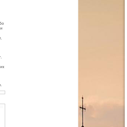
ибо
ги
,
.
гих
.