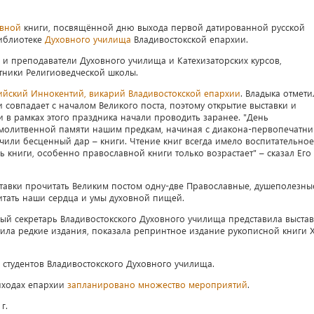
авной
книги, посвящённой дню выхода первой датированной русской
библиотеке
Духовного училища
Владивостокской епархии.
 и преподаватели Духовного училища и Катехизаторских курсов,
тники Религиоведческой школы.
ийский Иннокентий, викарий Владивостокской епархии
. Владыка отмети
и совпадает с началом Великого поста, поэтому открытие выставки и
 в рамках этого праздника начали проводить заранее. "День
 молитвенной памяти нашим предкам, начиная с диакона-первопечатни
или бесценный дар – книги. Чтение книг всегда имело воспитательное
ь книги, особенно православной книги только возрастает" – сказал Его
тавки прочитать Великим постом одну-две Православные, душеполезны
итать наши сердца и умы духовной пищей.
й секретарь Владивостокского Духовного училища представила выстав
етила редкие издания, показала репринтное издание рукописной книги X
студентов Владивостокского Духовного училища.
иходах епархии
запланировано множество мероприятий
.
г.