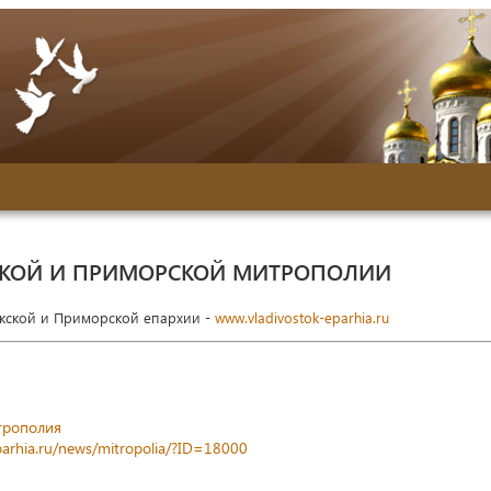
СКОЙ И ПРИМОРСКОЙ МИТРОПОЛИИ
окской и Приморской епархии -
www.vladivostok-eparhia.ru
трополия
parhia.ru/news/mitropolia/?ID=18000