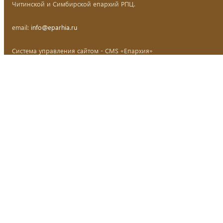
Читинской и Симбирской епархий РПЦ.
email:
info@eparhia.ru
Система управления сайтом - CMS «Епархия»