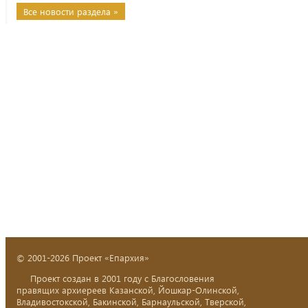
Все новости раздела »
© 2001-2026 Проект «Епархия»
Проект создан в 2001 году с Благословения
правящих архиереев Казанской, Йошкар-Олинской,
Владивостокской, Бакинской, Барнаульской, Тверской,