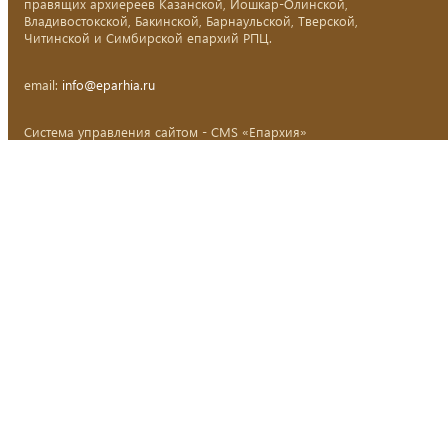
правящих архиереев Казанской, Йошкар-Олинской,
Владивостокской, Бакинской, Барнаульской, Тверской,
Читинской и Симбирской епархий РПЦ.
email:
info@eparhia.ru
Система управления сайтом - CMS «Епархия»