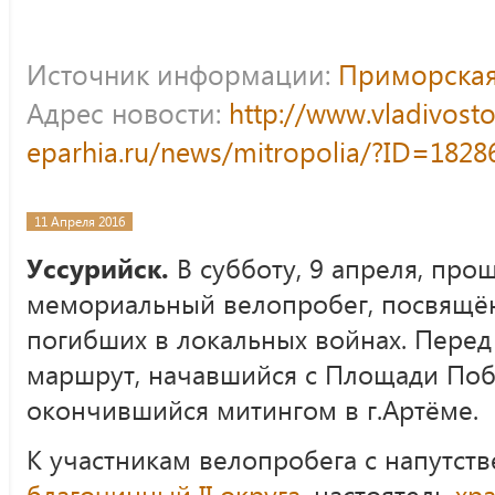
Источник информации:
Приморская
Адрес новости:
http://www.vladivost
eparhia.ru/news/mitropolia/?ID=1828
11 Апреля 2016
Уссурийск.
В субботу, 9 апреля, пр
мемориальный велопробег, посвящён
погибших в локальных войнах. Перед
маршрут, начавшийся с Площади Побе
окончившийся митингом в г.Артёме.
К участникам велопробега с напутст
благочинный II округа
, настоятель
хр