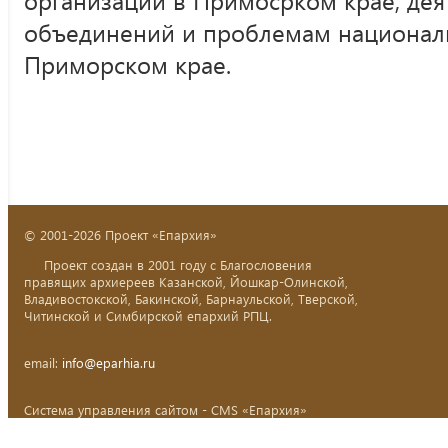
объединений и проблемам национал
Приморском крае.
© 2001-2026 Проект «Епархия»
Проект создан в 2001 году с Благословения
правящих архиереев Казанской, Йошкар-Олинской,
Владивостокской, Бакинской, Барнаульской, Тверской,
Читинской и Симбирской епархий РПЦ.
email:
info@eparhia.ru
Система управления сайтом - CMS «Епархия»