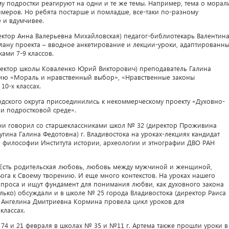
у подростки реагируют на одни и те же темы. Например, тема о морал
меров. Но ребята постарше и помладше, все-таки по-разному
 и вдумчивее.
ктор Анна Валерьевна Михайловская) педагог-библиотекарь Валентин
лану проекта – вводное анкетирование и лекции-уроки, адаптированн
ками 7-9 классов.
ектор школы Коваленко Юрий Викторович) преподаватель Галина
цию «Мораль и нравственный выбор», «Нравственные законы
10-х классах.
одского округа присоединились к некоммерческому проекту «Духовно-
и подростковой среде».
ни говорил со старшеклассниками школ № 32 (директор Проживина
гина Галина Федотовна) г. Владивостока на уроках-лекциях кандидат
 философии Института истории, археологии и этнографии ДВО РАН
 Есть родительская любовь, любовь между мужчиной и женщиной,
Бога к Своему творению. И еще много контекстов. На уроках нашего
опроса и ищут фундамент для понимания любви, как духовного закона
олько) обсуждали и в школе № 25 города Владивостока (директор Раиса
 Ангелина Дмитриевна Кормина провела цикл уроков для
классах.
74 и 21 февраля в школах № 35 и №11 г. Артема также прошли уроки в