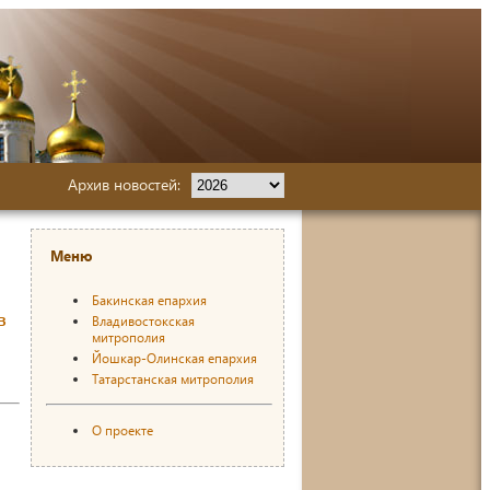
Архив новостей:
Меню
Бакинская епархия
в
Владивостокская
митрополия
Йошкар-Олинская епархия
Татарстанская митрополия
О проекте