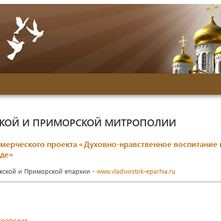
СКОЙ И ПРИМОРСКОЙ МИТРОПОЛИИ
мерческого проекта «Духовно-нравственное воспитание 
еде»
окской и Приморской епархии -
www.vladivostok-eparhia.ru
трополия