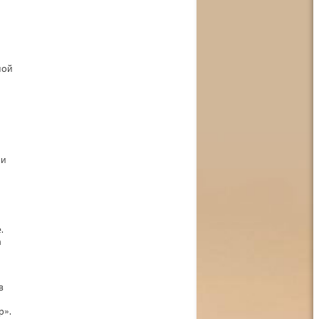
ной
 и
.
а
в
р».