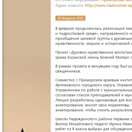
Адрес новости:
http://www.vladivostok-e
28 Февраля 2023
В феврале продолжилась реализация не
и подростковой среде», направленного 
приобщение целевой группы к духовным
нравственности, морали и исторической к
Проект «Духовно-нравственное воспитан
храма Казанской иконы Божией Матери г
В рамках проекта в минувшем году был р
священников.
Совместно с Приморским краевым инстит
Артемовского городского округа, Управ
Управлением по работе с муниципальны
согласован список преподавателей и мун
Лекции разработаны одинаковые для всех
анкетирование, вносят свои коррективы.
анкетирование, чтобы понять результати
Школы Надеждинского района первыми вк
Виктор Михайлович) педагог Ирина Ивано
ребят из 9 класса выбран для обсуждени