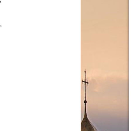
и
а
ые