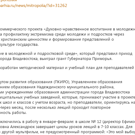
parhia.ru/news/mitropolia/?id=31262
коммерческого проекта «Духовно-нравственное воспитание в молодеж
на профилактику экстремизма среди молодежи и подростков через
 христианским ценностям и формирование представлений о
ультуре государства.
ие в молодежной и подростковой среде», который представил приход
орода Владивостока, выиграл грант Губернатора Приморья.
азработан методический материал и учебный план для преподавателей
утом развития образования (ПКИРО), Управлением образования
лением образования Надеждинского муниципального района,
ми учреждениями образования администрации города Владивостока
иципальных учебных заведений, которые, принимают участие в проекте
 школ и классов с учетом возраста, но преподаватели, ориентируясь н
 Через месяц, после несколько лекций проходит повторное
вность работы.
лючились в работу в январе-феврале: в школе № 12 (директор Ефимо
вна Александрюк завершает циклы уроков лекций в 7-10 классах. Для
я другой мультфильм, не предусмотренный программой: «Это мой выбо