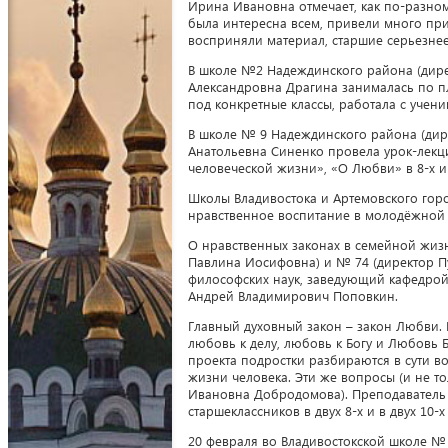
Ирина Ивановна отмечает, как по-разном
была интересна всем, привели много при
восприняли материал, старшие серьезнее
В школе №2 Надеждинского района (дире
Александровна Драгина занималась по п
под конкретные классы, работала с учени
В школе № 9 Надеждинского района (дир
Анатольевна Синенко провела урок-лек
человеческой жизни», «О Любви» в 8-х и 
Школы Владивостока и Артемовского гор
нравственное воспитание в молодёжной 
О нравственных законах в семейной жиз
Павлина Иосифовна) и № 74 (директор Пу
философских наук, заведующий кафедрой
Андрей Владимирович Поповкин.
Главный духовный закон – закон Любви.
любовь к делу, любовь к Богу и Любовь 
проекта подростки разбираются в сути в
жизни человека. Эти же вопросы (и не т
Ивановна Добродомова). Преподаватель
старшеклассников в двух 8-х и в двух 10-х 
20 февраля во Владивостокской школе № 