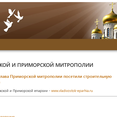
СКОЙ И ПРИМОРСКОЙ МИТРОПОЛИИ
 глава Приморской митрополии посетили строительную
а
окской и Приморской епархии -
www.vladivostok-eparhia.ru
трополия