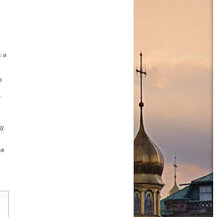
й и
о
»
ду
ая