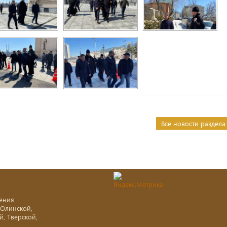
Все новости раздела
ения
-Олинской,
й, Тверской,