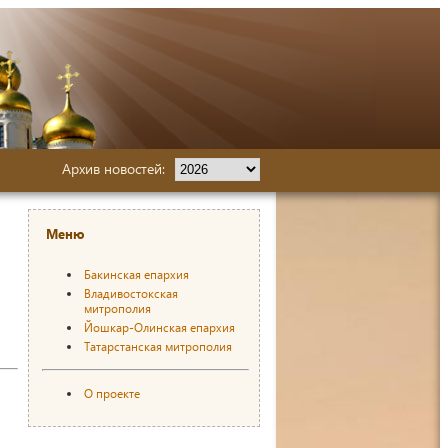
Архив новостей:
Меню
Бакинская епархия
Владивостокская
митрополия
Йошкар-Олинская епархия
Татарстанская митрополия
О проекте