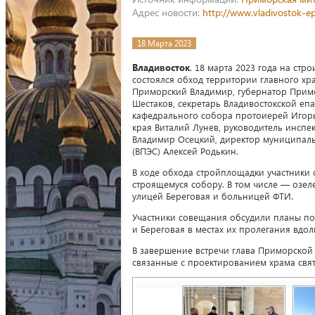
Адрес новости:
http://www.vladivostok-e
18 Марта 2023
Владивосток
. 18 марта 2023 года на с
состоялся обход территории главного хр
Приморский Владимир, губернатор Примо
Шестаков, секретарь Владивостокской еп
кафедрального собора протоиерей Игор
края Виталий Лунев, руководитель инспе
Владимир Осецкий, директор муниципаль
(ВПЭС) Алексей Родькин.
В ходе обхода стройплощадки участники
строящемуся собору. В том числе — озел
улицей Береговая и больницей ФТИ.
Участники совещания обсудили планы п
и Береговая в местах их пролегания вдо
В завершение встречи глава Приморской
связанные с проектированием храма свят