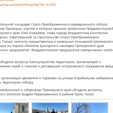
parhia.ru/news/mitropolia/?id=31361
троительной площадке Спасо-Преображенского кафедрального собора
ама Приморья, участие в котором приняли митрополит Владивостокски
рского края Олег Кожемяко, глава города Владивостока Константин
архии, ответственный за строительство Спасо-Преображенского
ь Талько, министр имущественных и земельных отношений приморског
кции по охране объектов культурного наследия Приморского края
ного предприятия «Владивостокское предприятие электрических сетей
 обсудили вопросы благоустройства территории, прилегающей к
енение клумб и газонов и реставрация исторического ограждения меж
о организации движения и парковки на улицах Корабельная набережн
ль территории собора.
 митрополии и губернатор Приморского края обсудили вопросы,
ого апостола Андрея Первозванного в районе бухты Тихой.