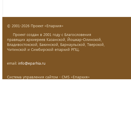
© 2001-2026 Проект «Епархия»
Проект создан в 2001 году с Благословения
правящих архиереев Казанской, Йошкар-Олинской,
Владивостокской, Бакинской, Барнаульской, Тверской,
Читинской и Симбирской епархий РПЦ.
email:
info@eparhia.ru
Система управления сайтом - CMS «Епархия»