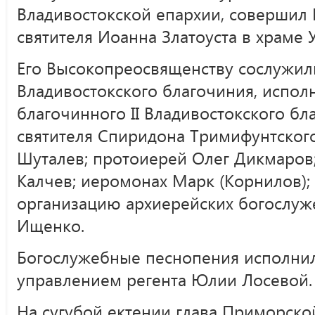
Владивостокской епархии, совершил
святителя Иоанна Златоуста в храме
Его Высокопреосвященству сослужили
Владивостокского благочиния, испо
благочинного II Владивостокского бл
святителя Спиридона Тримифунтског
Шуталев; протоиерей Олег Дикмаров
Калчев; иеромонах Марк (Корнилов);
организацию архиерейских богослу
Ищенко.
Богослужебные песнопения исполнил
управлением регента Юлии Лосевой.
На сугубой ектении глава Приморск