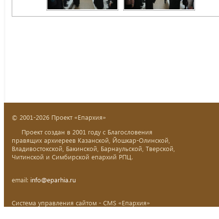
© 2001-2026 Проект «Епархия»
Проект создан в 2001 году с Благословения
правящих архиереев Казанской, Йошкар-Олинской,
Владивостокской, Бакинской, Барнаульской, Тверской,
Читинской и Симбирской епархий РПЦ.
email:
info@eparhia.ru
Система управления сайтом - CMS «Епархия»