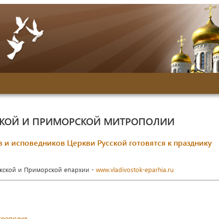
СКОЙ И ПРИМОРСКОЙ МИТРОПОЛИИ
и исповедников Церкви Русской готовятся к празднику
окской и Приморской епархии -
www.vladivostok-eparhia.ru
трополия