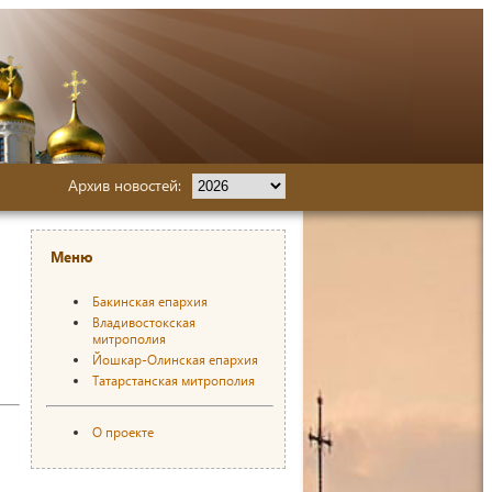
Архив новостей:
Меню
Бакинская епархия
Владивостокская
митрополия
Йошкар-Олинская епархия
Татарстанская митрополия
О проекте