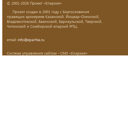
© 2001-2026 Проект «Епархия»
Проект создан в 2001 году с Благословения
правящих архиереев Казанской, Йошкар-Олинской,
Владивостокской, Бакинской, Барнаульской, Тверской,
Читинской и Симбирской епархий РПЦ.
email:
info@eparhia.ru
Система управления сайтом - CMS «Епархия»