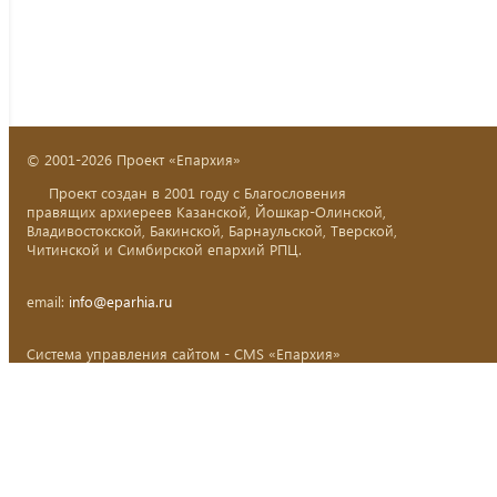
© 2001-2026 Проект «Епархия»
Проект создан в 2001 году с Благословения
правящих архиереев Казанской, Йошкар-Олинской,
Владивостокской, Бакинской, Барнаульской, Тверской,
Читинской и Симбирской епархий РПЦ.
email:
info@eparhia.ru
Система управления сайтом - CMS «Епархия»