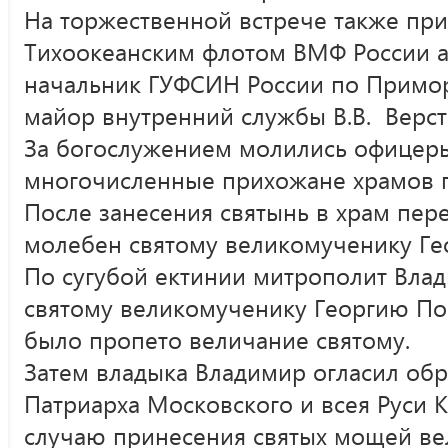
На торжественной встрече также пр
Тихоокеанским флотом ВМФ России а
начальник ГУФСИН России по Примор
майор внутренний службы В.В. Верст
За богослужением молились офицеры
многочисленные прихожане храмов г
После занесения святынь в храм пе
молебен святому великомученику Г
По сугубой ектинии митрополит Вла
святому великомученику Георгию По
было пропето величание святому.
Затем владыка Владимир огласил об
Патриарха Московского и всея Руси
случаю принесения святых мощей ве