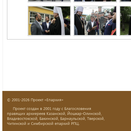
© 2001-2026 Проект «Епархия»
Проект создан в 2001 году с Благословения
правящих архиереев Казанской, Йошкар-Олинской,
Владивостокской, Бакинской, Барнаульской, Тверской,
Читинской и Симбирской епархий РПЦ.