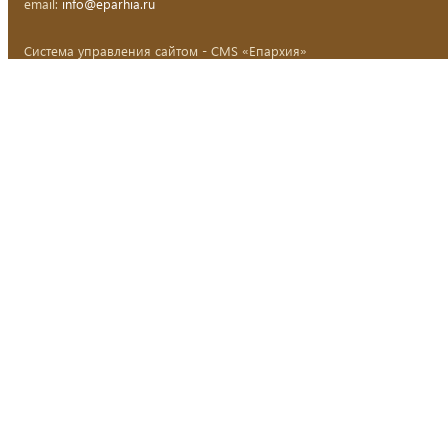
email:
info@eparhia.ru
Система управления сайтом - CMS «Епархия»