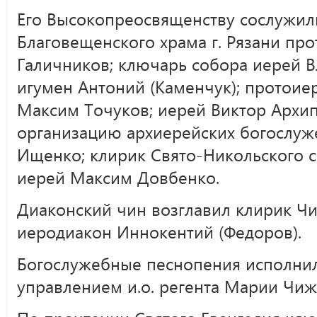
Его Высокопреосвященству сослужили
Благовещенского храма г. Рязани пр
Галичников; ключарь собора иерей 
игумен Антоний (Каменчук); протоие
Максим Точуков; иерей Виктор Архип
организацию архиерейских богослу
Ищенко; клирик Свято-Никольского с
иерей Максим Довбенко.
Диаконский чин возглавил клирик Ч
иеродиакон Иннокентий (Федоров).
Богослужебные песнопения исполни
управлением и.о. регента Марии Чиж