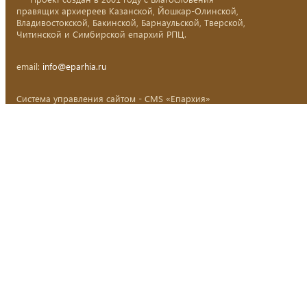
правящих архиереев Казанской, Йошкар-Олинской,
Владивостокской, Бакинской, Барнаульской, Тверской,
Читинской и Симбирской епархий РПЦ.
email:
info@eparhia.ru
Система управления сайтом - CMS «Епархия»