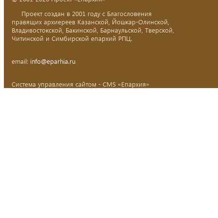
Проект создан в 2001 году с Благословения
правящих архиереев Казанской, Йошкар-Олинской,
Владивостокской, Бакинской, Барнаульской, Тверской,
Читинской и Симбирской епархий РПЦ.
email:
info@eparhia.ru
Система управления сайтом - CMS «Епархия»