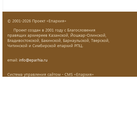
© 2001-2026 Проект «Епархия»
Проект создан в 2001 году с Благословения
правящих архиереев Казанской, Йошкар-Олинской,
Владивостокской, Бакинской, Барнаульской, Тверской,
Читинской и Симбирской епархий РПЦ.
email:
info@eparhia.ru
Система управления сайтом - CMS «Епархия»