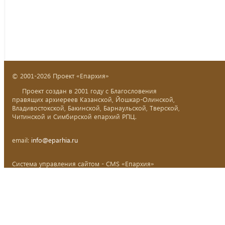
© 2001-2026 Проект «Епархия»
Проект создан в 2001 году с Благословения
правящих архиереев Казанской, Йошкар-Олинской,
Владивостокской, Бакинской, Барнаульской, Тверской,
Читинской и Симбирской епархий РПЦ.
email:
info@eparhia.ru
Система управления сайтом - CMS «Епархия»