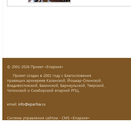
© 2001-2026 Проект «Епархия»
Проект создан в 2001 году с Благословения
правящих архиереев Казанской, Йошкар-Олинской,
Владивостокской, Бакинской, Барнаульской, Тверской,
Читинской и Симбирской епархий РПЦ.
email:
info@eparhia.ru
Система управления сайтом - CMS «Епархия»