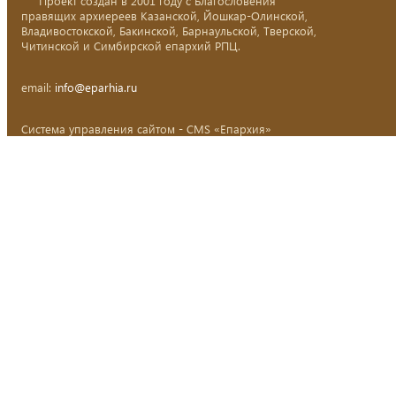
Проект создан в 2001 году с Благословения
правящих архиереев Казанской, Йошкар-Олинской,
Владивостокской, Бакинской, Барнаульской, Тверской,
Читинской и Симбирской епархий РПЦ.
email:
info@eparhia.ru
Система управления сайтом - CMS «Епархия»